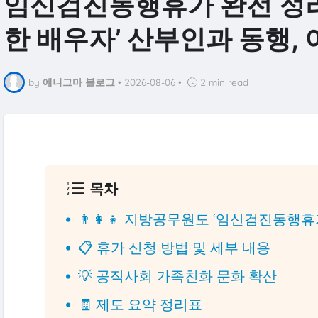
임신검진동행휴가 완전 정
한 배우자’ 산부인과 동행,
by
에니그마 블로그
•
2026-08-06
•
2 min read
목차
👨‍👩‍👧 지방공무원도 ‘임신검진동행휴
📋 휴가 신청 방법 및 세부 내용
💡 공직사회 가족친화 문화 확산
🧾 제도 요약 정리표