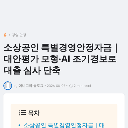
홈
경영 안정
소상공인 특별경영안정자금｜
대안평가 모형·AI 조기경보로
대출 심사 단축
by
에니그마 블로그
•
2026-08-06
•
2 min read
목차
소상공인 특별경영안정자금｜대