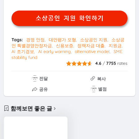
소상공인 지원 확인하기
Tags:
경영 안정
대안평가 모형
소상공인 지원
소상공
인 특별경영안정자금
신용보증
정책자금 대출
지원금
AI 조기경보
AI early warning
alternative model
SME
stability fund
4.6
/
7755
rates
전달
복사
별점
공유
함께보면 좋은 글