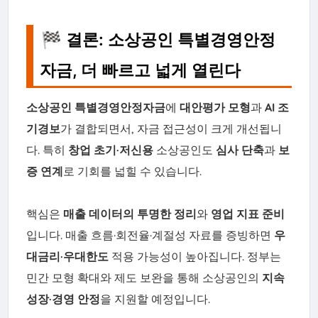
🏁 결론: 소상공인 특별경영안정
자금, 더 빠르고 넓게 열린다
소상공인 특별경영안정자금
에
대안평가 모형
과
AI 조
기경보
가 결합되면서, 자금 접근성이 크게 개선됩니
다. 특히
창업 초기·저신용
소상공인도
심사 단축
과
보
증 연계
로 기회를 넓힐 수 있습니다.
핵심은
매출 데이터의 투명한 정리
와
영업 지표 준비
입니다. 매출 흐름·회전율·계절성 자료를 증빙하면
우
대금리·우대한도
적용 가능성이 높아집니다. 정부는
민간 모형 확대와 제도 보완을 통해 소상공인의
지속
성장·경영 안정
을 지원할 예정입니다.