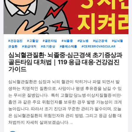
건강검진
고혈압
골든타임
뇌졸중
당뇨병
심근경색
심뇌혈
관질환
응급대처
초기증상
콜레스테롤
CEREBROVASCULAR
CHECKUP
HEART ATTACK
STROKE
SYMPTOMS
심뇌혈관질환· 뇌졸중·심근경색 초기증상과
골든타임 대처법｜119 응급 대응·건강검진
가이드
심뇌혈관질환은 심장과 뇌의 혈관이 막히거나 파열 되면서 발
생하는 치명적인 질환으로, 사망이나 평생 후유증을 남길 수 있
는 무서운 질병입니다. 특히 고혈압·당뇨병·이상지질혈증·비만·
흡연 과 같은 주요 위험인자를 보유한 경우 발병 가능성이 크게
높아집니다. 따라서 조기 진단과 꾸준한 관리가 필수이며, 오늘
은 심뇌혈관질환의 위험인자와 관리 방법, 그리고 응급 상황 대
처법까지 자세히 살펴보겠습니다. …