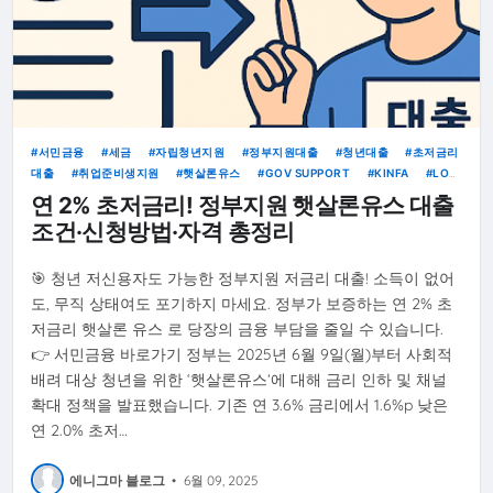
서민금융
세금
자립청년지원
정부지원대출
청년대출
초저금리
대출
취업준비생지원
햇살론유스
GOV SUPPORT
KINFA
LOW
INTEREST
YOUTH LOAN
연 2% 초저금리! 정부지원 햇살론유스 대출
조건·신청방법·자격 총정리
🎯 청년 저신용자도 가능한 정부지원 저금리 대출! 소득이 없어
도, 무직 상태여도 포기하지 마세요. 정부가 보증하는 연 2% 초
저금리 햇살론 유스 로 당장의 금융 부담을 줄일 수 있습니다.
👉 서민금융 바로가기 정부는 2025년 6월 9일(월)부터 사회적
배려 대상 청년을 위한 ‘햇살론유스’에 대해 금리 인하 및 채널
확대 정책을 발표했습니다. 기존 연 3.6% 금리에서 1.6%p 낮은
연 2.0% 초저…
에니그마 블로그
•
6월 09, 2025